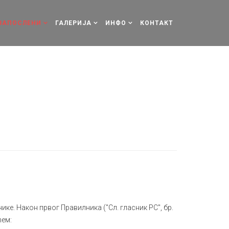
ЗАПОСЛЕНИ
ГАЛЕРИЈА
ИНФО
КОНТАКТ
ике. Након првог Правилника ("Сл. гласник РС", бр.
ћем: