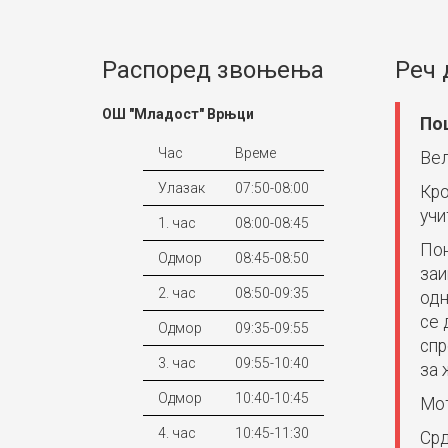
Распоред звоњења
Реч 
ОШ "Младост" Врњци
По
Час
Време
Вел
Улазак
07:50-08:00
Кро
учи
1. час
08:00-08:45
Пон
Одмор
08:45-08:50
заи
2. час
08:50-09:35
одн
се 
Одмор
09:35-09:55
спр
3. час
09:55-10:40
за 
Одмор
10:40-10:45
Мот
4. час
10:45-11:30
Срд