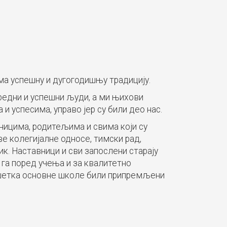
има успешну и дугогодишњу традицију.
вредни и успешни људи, а ми њихови
 успесима, управо јер су били део нас.
ницима, родитељима и свима који су
ве колегијалне односе, тимски рад,
к. Наставници и сви запослени старају
га поред учења и за квалитетно
ршетка основне школе били припремљени