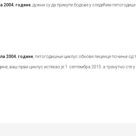
ла 2004. године
, дужни су да прикупе бодове у следећим петогоди
ула 2004. године
, петогодишњи циклус обнове лиценце почиње од т
ине, ваш први циклус истекао је 1. септембра 2015. а тренутно сте у 