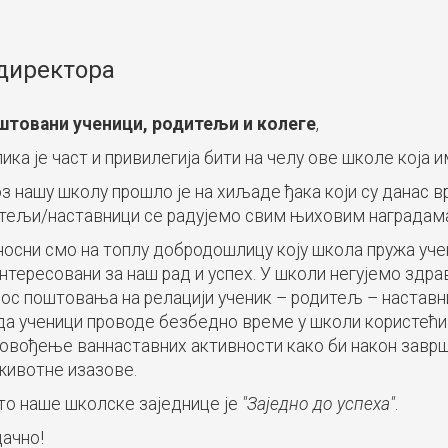
директора
штовани ученици, родитељи и колеге
,
ика је част и привилегија бити на челу ове школе која 
з нашу школу прошло је на хиљаде ђака који су данас 
тељи/наставници се радујемо свим њиховим наградама и
осни смо на топлу добродошлицу коју школа пружа уче
нтересовани за наш рад и успех. У школи негујемо здра
ос поштовања на релацији ученик – родитељ – наставни
да ученици проводе безбедно време у школи користећи 
овођење ваннаставних активности како би након зав
животне изазове.
о наше школске заједнице је
"Заједно до успеха"
.
ачно!