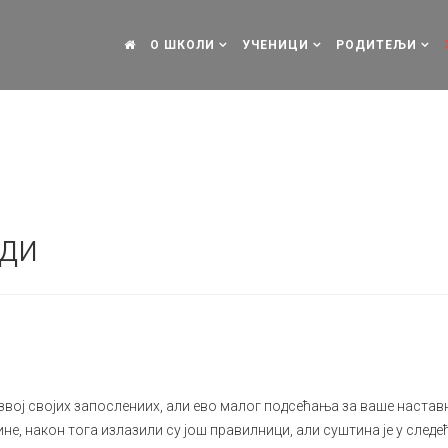
О ШКОЛИ
УЧЕНИЦИ
РОДИТЕЉИ
ди
звој својих запослениих, али ево малог подсећања за ваше наставн
дине, након тога излазили су још правилници, али суштина је у следе