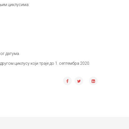
шњим циклусима:
ог датума.
другом циклусу који траје до 1. септембра 2020.