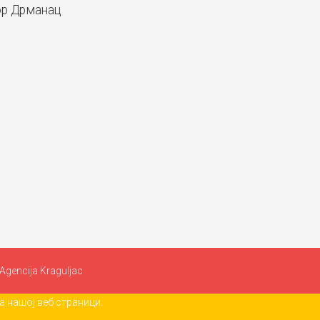
р Дрманац
Agencija Kraguljac
 нашој веб страници.