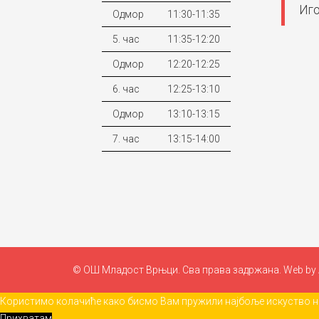
Иго
Одмор
11:30-11:35
5. час
11:35-12:20
Одмор
12:20-12:25
6. час
12:25-13:10
Одмор
13:10-13:15
7. час
13:15-14:00
© ОШ Младост Врњци. Сва права задржана. Web by
Користимо колачиће како бисмо Вам пружили најбоље искуство на
Прихватам