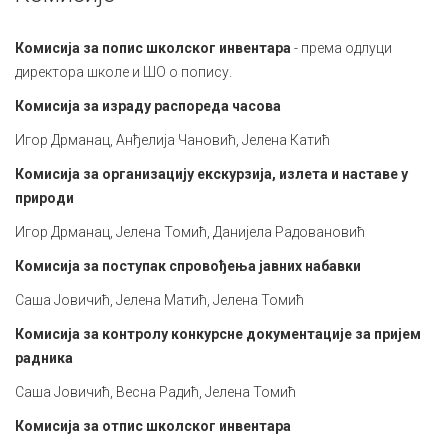
Комисија за попис школског инвентара
- према одлуци
директора школе и ШО о попису.
Комисија за израду распореда часова
Игор Дрманац, Анђелија Чановић, Јелена Катић
Комисија за организацију екскурзија, излета и наставе у
природи
Игор Дрманац, Јелена Томић, Данијела Радовановић
Комисија за поступак спровођења јавних набавки
Саша Јовичић, Јелена Матић, Јелена Томић
Комисија за контролу конкурсне документације за пријем
радника
Саша Јовичић, Весна Радић, Јелена Томић
Комисија за отпис школског инвентара