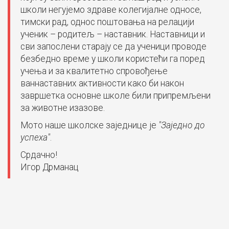
школи негујемо здраве колегијалне односе,
тимски рад, однос поштовања на релацији
ученик – родитељ – наставник. Наставници и
сви запослени старају се да ученици проводе
безбедно време у школи користећи га поред
учења и за квалитетно спровођење
ваннаставних активности како би након
завршетка основне школе били припремљени
за животне изазове.
Мото наше школске заједнице је
"Заједно до
успеха"
.
Срдачно!
Игор Дрманац