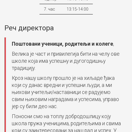
7. час
13:15-14:00
Реч директора
Поштовани ученици, родитељи и колеге
,
Велика је част и привилегија бити на челу ове
школе која има успешну и дугогодишњу
традицију.
Кроз нашу школу прошло је на хиљаде ђака
који су данас вредни и успешни људи, а ми
њихови учитељи/наставници се радујемо
свим њиховим наградама и успесима, управо
јер су били део нас.
Поносни смо на топлу добродошлицу коју
школа пружа ученицима, родитељима и свима
који су заинтересовани за наш рад и успех. У