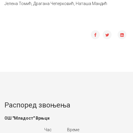
Јелена Томић, Драгана Чеперковић, Наташа Мандић
Распоред звоњења
ОШ "Младост" Врњци
Час
Време