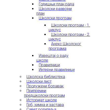
Годишњи план рада
Школски развојни
план
Школски програм
Школски програм - 1.
циклус
Школски програм - 2.
циклус
Анекс Школског
програма
Извештај о раду
школе
Правилници
Интерни правилници
Школска библиотека
Школски лист
Продужени боравак
Припремни
предшколски програм
Историјат школе
Грб, химна и застава
Савет родитеља