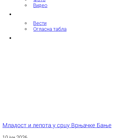
Видео
Инфо
Вести
Огласна табла
Контакт
Младост и лепота у срцу Врњачке Бање
10 јун 2026