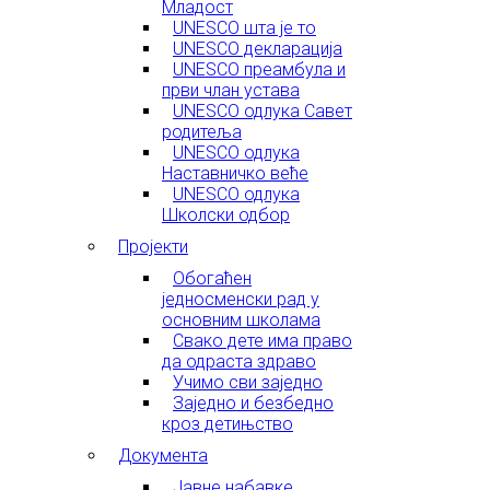
Младост
UNESCO шта је то
UNESCO декларација
UNESCO преамбула и
први члан устава
UNESCO одлука Савет
родитеља
UNESCO одлука
Наставничко веће
UNESCO одлука
Школски одбор
Пројекти
Обогаћен
једносменски рад у
основним школама
Свако дете има право
да одраста здраво
Учимо сви заједно
Заједно и безбедно
кроз детињство
Документа
Јавне набавке