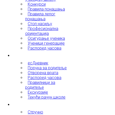
Конкурси
Правила понашања
Правила лепог
понашања
Стоп насиљу
Професионална
оријентација
Осигурање ученика
Ученици генерације
Распоред часова
Родитељи
есДневник
Порука за родитеље
Отворена врата
Распоред часова
Правилници за
родитеље
Екскурзије
Текући рачун школе
Запослени
Стручно