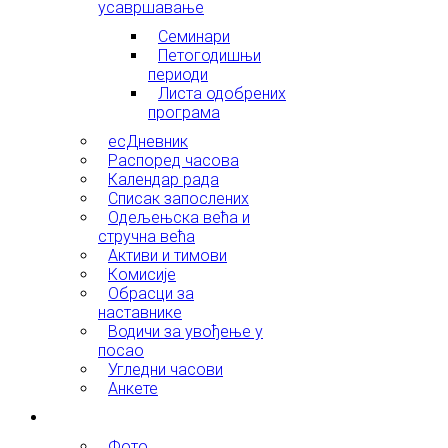
усавршавање
Семинари
Петогодишњи
периоди
Листа одобрених
програма
есДневник
Распоред часова
Календар рада
Списак запослених
Одељењска већа и
стручна већа
Активи и тимови
Комисије
Обрасци за
наставнике
Водичи за увођење у
посао
Угледни часови
Анкете
Галерија
Фото