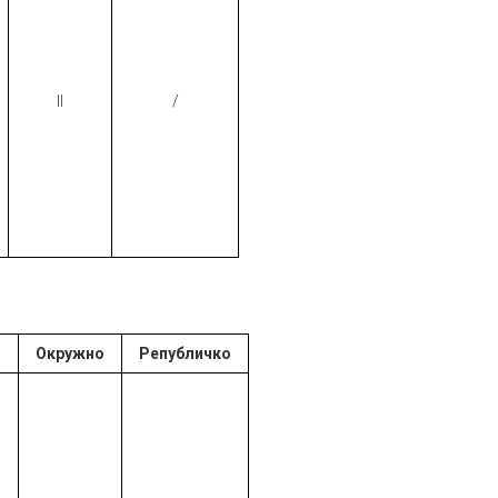
II
/
о
Окружно
Републичко