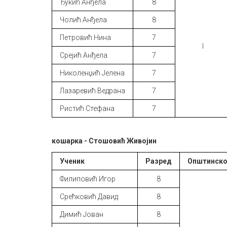
Ђукић Анђела
8
Чолић Анђела
8
Петровић Нина
7
I
Срејић Анђела
7
Николенџић Јелена
7
Лазаревић Ведрана
7
Ристић Стефана
7
кошарка - Стошовић Живојин
Ученик
Разред
Општинск
Филиповић Игор
8
Срећковић Давид
8
Димић Јован
8