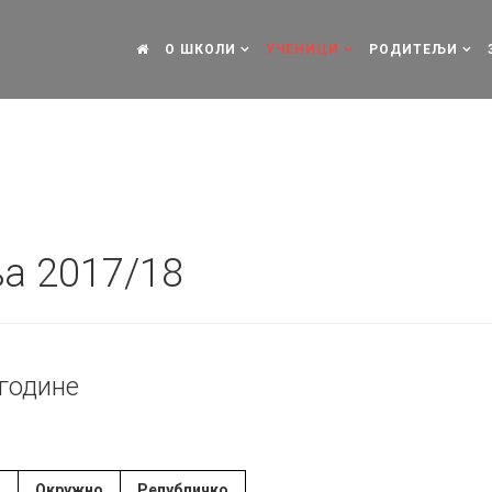
О ШКОЛИ
УЧЕНИЦИ
РОДИТЕЉИ
а 2017/18
 године
о
Окружно
Републичко