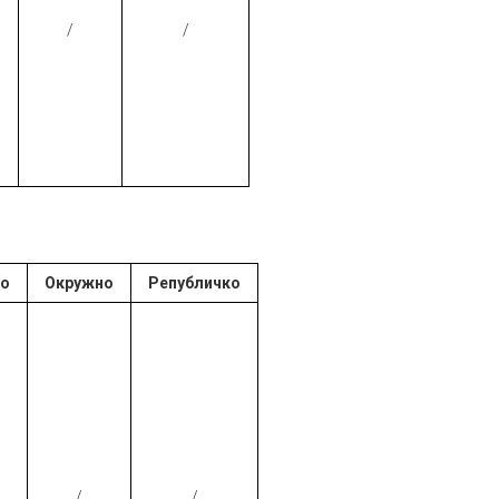
/
/
ко
Окружно
Републичко
/
/