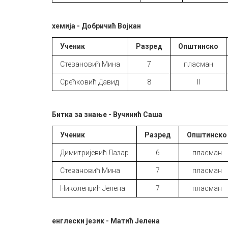
хемија - Добричић Војкан
Ученик
Разред
Општинско
Стевановић Мина
7
пласман
Срећковић Давид
8
II
Битка за знање - Вучинић Саша
Ученик
Разред
Општинско
Димитријевић Лазар
6
пласман
Стевановић Мина
7
пласман
Николенџић Јелена
7
пласман
енглески језик - Матић Јелена