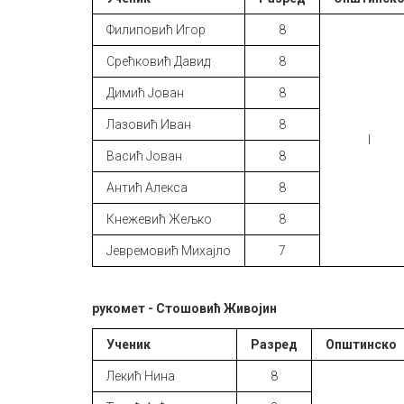
Филиповић Игор
8
Срећковић Давид
8
Димић Јован
8
Лазовић Иван
8
I
Васић Јован
8
Антић Алекса
8
Кнежевић Жељко
8
Јевремовић Михајло
7
рукомет - Стошовић Живојин
Ученик
Разред
Општинско
Лекић Нина
8