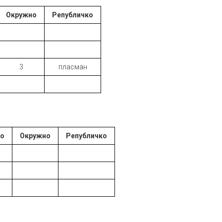
Окружно
Републичко
3
пласман
ко
Окружно
Републичко