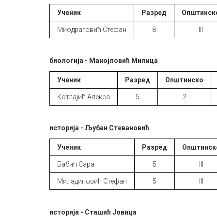
Ученик
Разред
Општинск
Миодраговић Стефан
8
III
биологија - Манојловић Милица
Ученик
Разред
Општинско
Котлајић Алекса
5
2
историја - Љубан Стевановић
Ученик
Разред
Општинск
Бабић Сара
5
III
Миладиновић Стефан
5
III
историја - Сташић Јовица