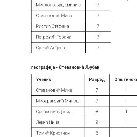
Мислопољац Емилија
7
Стевановић Мина
7
Ристић Стефана
7
Петровић Горана
7
Срејић Анђела
7
географија - Стевановић Љубан
Ученик
Разред
Општинск
Стевановић Мина
7
II
Миодраговић Милош
7
II
Срећковић Давид
8
I
Лекић Нина
8
II
Томић Кристиан
8
II