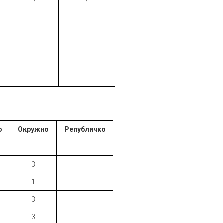
о
Окружно
Републичко
3
1
3
3