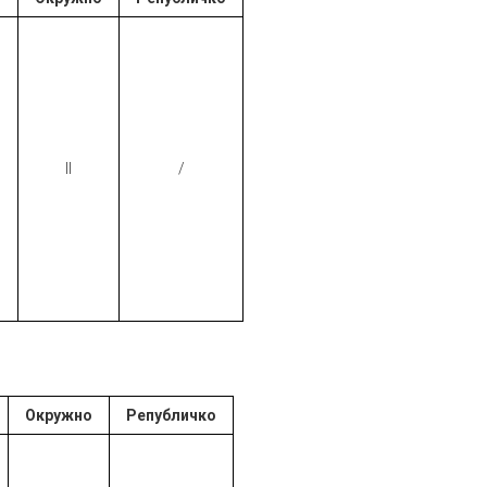
II
/
Окружно
Републичко