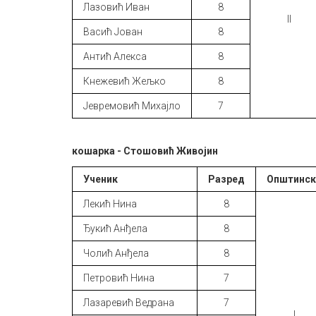
Лазовић Иван
8
II
Васић Јован
8
Антић Алекса
8
Кнежевић Жељко
8
Јевремовић Михајло
7
кошарка - Стошовић Живојин
Ученик
Разред
Општинс
Лекић Нина
8
Ђукић Анђела
8
Чолић Анђела
8
Петровић Нина
7
Лазаревић Ведрана
7
I